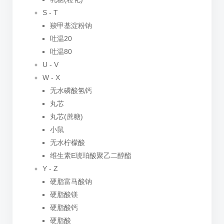
S - T
羧甲基淀粉钠
吐温20
吐温80
U - V
W - X
无水磷酸氢钙
丸芯
丸芯(蔗糖)
小鼠
无水柠檬酸
维生素E琥珀酸聚乙二醇酯
Y - Z
硬脂富马酸钠
硬脂酸镁
硬脂酸钙
硬脂酸