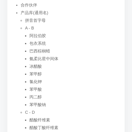
合作伙伴
产品库(通用名)
拼音首字母
A - B
阿拉伯胶
包衣系统
巴西棕榈蜡
氨柔比星中间体
冰醋酸
苯甲醇
氯化钾
苯甲酸
丙二醇
苯甲酸钠
C - D
醋酸纤维素
醋酸丁酸纤维素