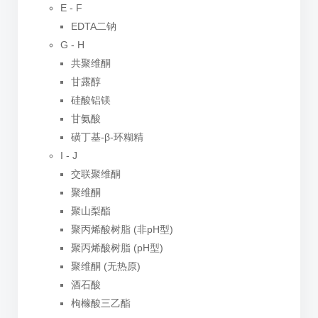
E - F
EDTA二钠
G - H
共聚维酮
甘露醇
硅酸铝镁
甘氨酸
磺丁基-β-环糊精
I - J
交联聚维酮
聚维酮
聚山梨酯
聚丙烯酸树脂 (非pH型)
聚丙烯酸树脂 (pH型)
聚维酮 (无热原)
酒石酸
枸橼酸三乙酯