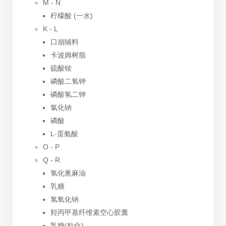
M - N
柠檬酸 (一水)
K - L
口崩辅料
卡波姆树脂
硫酸铵
磷酸二氢钾
磷酸氢二钾
氯化钠
磷酸
L-蛋氨酸
O - P
Q - R
氢化蓖麻油
乳糖
氢氧化钠
羟丙甲基纤维素空心胶囊
乳糖(粒化)