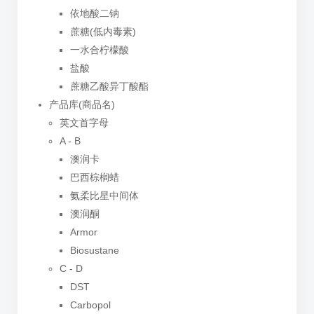
依地酸二钠
蔗糖(低内毒素)
一水合柠檬酸
盐酸
蔗糖乙酸异丁酸酯
产品库(商品名)
英文首字母
A - B
澳润卡
巴西棕榈蜡
氨柔比星中间体
澳润酮
Armor
Biosustane
C - D
DST
Carbopol