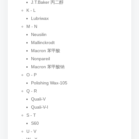
J.T.Baker 丙二醇
K - L
Lubriwax
M - N
Neusilin
Mallinckrodt
Macron 苯甲酸
Nonpareil
Macron 苯甲酸钠
O - P
Polishing Wax-105
Q - R
Quali-V
Quali-V-I
S - T
S60
U - V