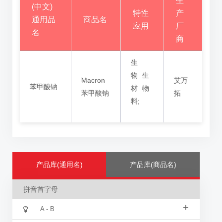
生
(中文)
特性
产
通用品
商品名
应用
厂
名
商
生
物
生
Macron
艾万
苯甲酸钠
材
物
苯甲酸钠
拓
料;
产品库(通用名)
产品库(商品名)
拼音首字母
+
A - B