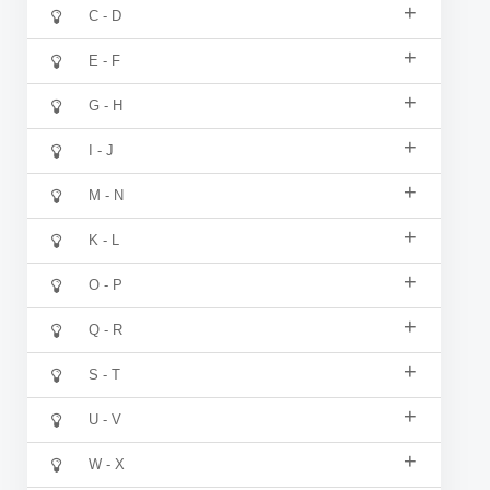
+
C - D
+
E - F
+
G - H
+
I - J
+
M - N
+
K - L
+
O - P
+
Q - R
+
S - T
+
U - V
+
W - X