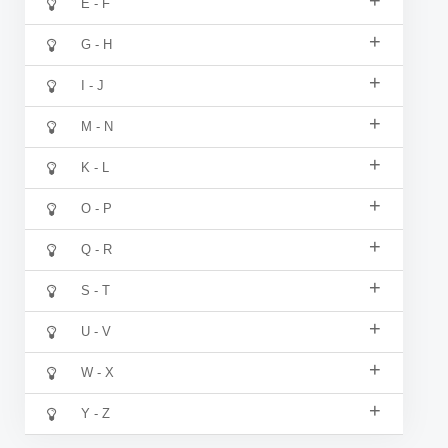
+
E - F
+
G - H
+
I - J
+
M - N
+
K - L
+
O - P
+
Q - R
+
S - T
+
U - V
+
W - X
+
Y - Z