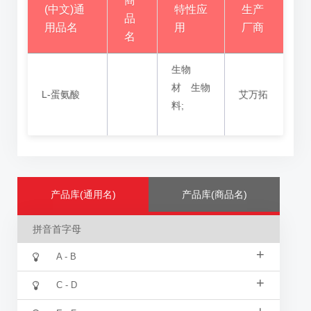
商
(中文)通
特性应
生产
品
用品名
用
厂商
名
生物
材
生物
L-蛋氨酸
艾万拓
料;
产品库(通用名)
产品库(商品名)
拼音首字母
+
A - B
+
C - D