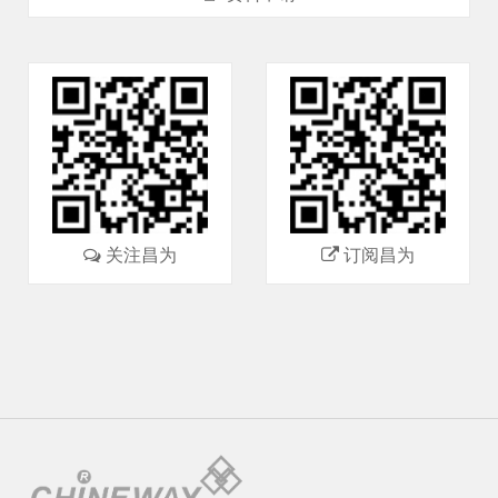
关注昌为
订阅昌为