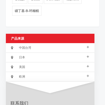
磺丁基-Β-环糊精
产品来源
+
中国台湾
+
日本
+
美国
+
欧洲
联系我们