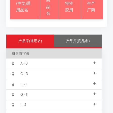
商
(中文)通
特性
生产
品
用品名
应用
厂商
名
产品库(通用名)
产品库(商品名)
拼音首字母
+
A - B
+
C - D
+
E - F
+
G - H
+
I - J