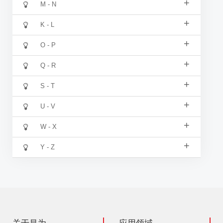
+
M - N
+
K - L
+
O - P
+
Q - R
+
S - T
+
U - V
+
W - X
+
Y - Z