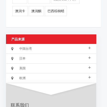
澳润卡
澳润酮
巴西棕榈蜡
产品来源
+
中国台湾
+
日本
+
美国
+
欧洲
联系我们