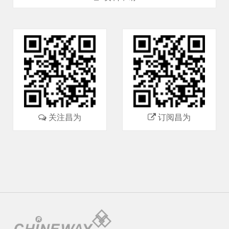
关注昌为
订阅昌为