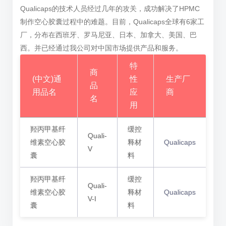
Qualicaps的技术人员经过几年的攻关，成功解决了HPMC
制作空心胶囊过程中的难题。目前，Qualicaps全球有6家工
厂，分布在西班牙、罗马尼亚、日本、加拿大、美国、巴
西。并已经通过我公司对中国市场提供产品和服务。
特
商
(中文)通
性
生产厂
品
用品名
应
商
名
用
羟丙甲基纤
缓控
Quali-
维素空心胶
释材
Qualicaps
V
囊
料
羟丙甲基纤
缓控
Quali-
维素空心胶
释材
Qualicaps
V-I
囊
料