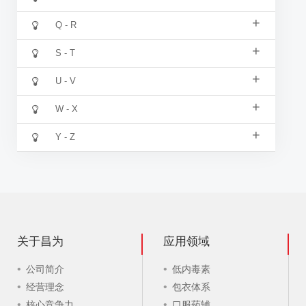
+
Q - R
+
S - T
+
U - V
+
W - X
+
Y - Z
关于昌为
应用领域
公司简介
低内毒素
经营理念
包衣体系
核心竞争力
口服药辅