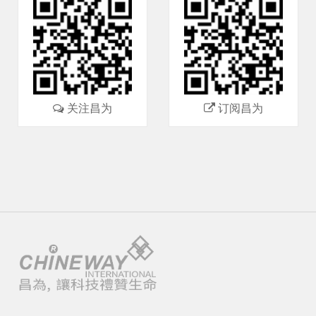
关注昌为
订阅昌为