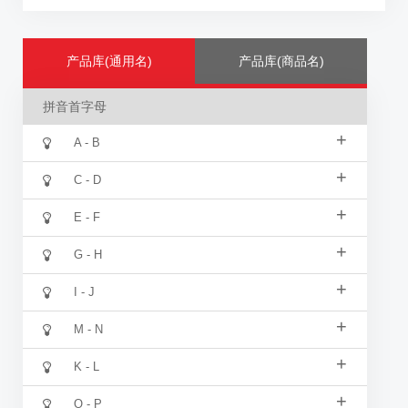
产品库(通用名)
产品库(商品名)
拼音首字母
+
A - B
+
C - D
+
E - F
+
G - H
+
I - J
+
M - N
+
K - L
+
O - P