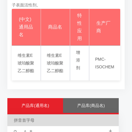
子表面活性剂。
特
(中文)
性
生产厂
通用品
商品名
应
商
名
用
增
维生素E
维生素E
PMC-
溶
琥珀酸聚
琥珀酸聚
ISOCHEM
剂
乙二醇酯
乙二醇酯
产品库(通用名)
产品库(商品名)
拼音首字母
+
A - B