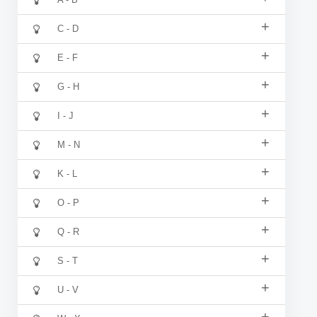
+
C - D
+
E - F
+
G - H
+
I - J
+
M - N
+
K - L
+
O - P
+
Q - R
+
S - T
+
U - V
+