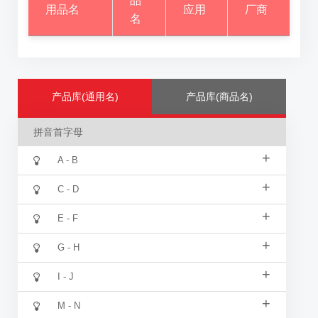
品
用品名
应用
厂商
名
产品库(通用名)
产品库(商品名)
拼音首字母
+
A - B
+
C - D
+
E - F
+
G - H
+
I - J
+
M - N