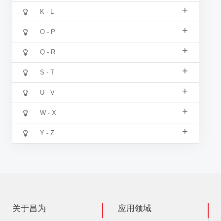
+
K - L
+
O - P
+
Q - R
+
S - T
+
U - V
+
W - X
+
Y - Z
关于昌为
应用领域